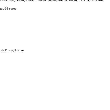
eu de Prusse, Granit, Alezan, Terre de Sienne, Noir et Gris souris Prix : 78 euros
re : 93 euros
eu de Prusse, Alezan