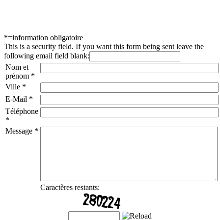
Vous pouvez également me contacter par le biais du formulaire ci-
dessous :
*
=information obligatoire
This is a security field. If you want this form being sent leave the
following email field blank:
Nom et
prénom
*
Ville
*
E-Mail
*
Téléphone
*
Message
*
Caractères restants: